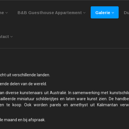
me
B&B Guesthouse Appartement
Galerie
Du
tact
ht uit verschillende landen.
lende delen van de wereld.
an diverse kunstenaars uit Australië. In samenwerking met kunstschild
tailleerde miniatuur schilderijtjes en laten ware kunst zien. De handb
ragen te koop. Ook worden parels en amethyst uit Kalimantan verw
e maand en bij afspraak.