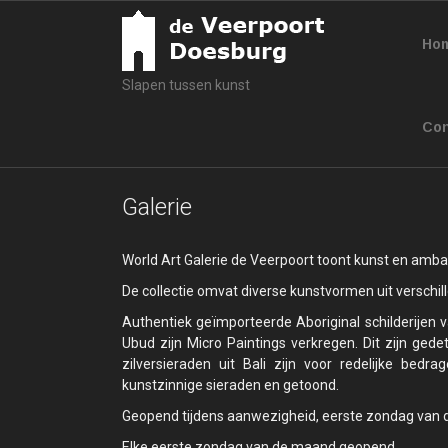
Ho
Slapen tussen kunst
Con
Galerie
World Art Galerie de Veerpoort toont kunst en ambac
De collectie omvat diverse kunstvormen uit verschil
Authentiek geïmporteerde Aboriginal schilderijen v
Ubud zijn Micro Paintings verkregen. Dit zijn gede
zilversieraden uit Bali zijn voor redelijke bed
kunstzinnige sieraden en getoond.
Geopend tijdens aanwezigheid, eerste zondag van d
Elke eerste zondag van de maand geopend.