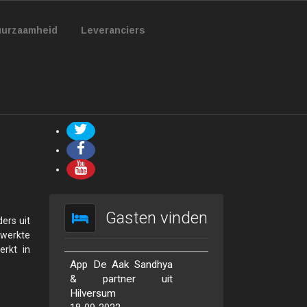
urzaamheid
Leveranciers
Gasten vinden
ers uit
ewerkte
erkt in
App De Aak Sandhya
& partner uit
Hilversum