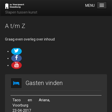
MENU
Slapen tussen kunst
Home
A t/m Z
Dia voorstelling
B&B Guesthouse Appartement
Graag even overleg over inhoud
Informatie
Appartement De Aak / The Barge
Prijzen
Veiligheid
Gasten vinden
Galerie
Informatie
Aboriginal Art Schilderijen.
Taco en Ariana,
Voorburg
Balinese Fijnpenseel Schilderijen.
23-04-2017