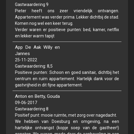
Gastwaardering 9
Indonesische Ambachtelijke Kunst.
Pieter heeft ons zeer vriendelijk ontvangen.
Duurzaamheid
Appartement was verder prima. Lekker dichtbij de stad.
Komen nog wel een keer terug.
Leveranciers
Verder waren er positieve punten: bed, kamer, netflix
en lekker warm tapijt
Contact
App De Aak Willy en
Locatie
Jannes
A t/m Z
25-11-2022
Gastwaardering: 8,5
Gastheer
Positieve punten: Schoon en goed sanitair, dichtbij het
centrum en ruim appartement. Hartelijk dank voor de
BenB de Veerpoort 4 tulpen
gastvrijheid in dit fijne appartement.
Wat gasten van ons vinden
Anton en Betty, Gouda
09-06-2017
Gastwaardering 8
Positief punt: mooie ruimte, met zorg over nagedacht.
We hebben van Doesburg en omgeving, na een
hartelijke ontvangst (kopje soep van de gastheer!)